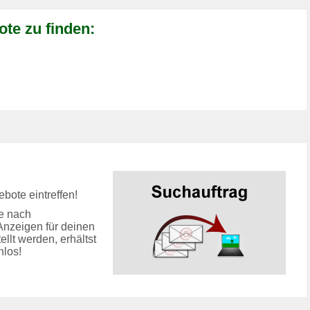
te zu finden:
bote eintreffen!
e nach
Anzeigen für deinen
llt werden, erhältst
nlos!