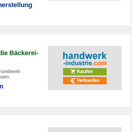
erstellung
die Bäckerei-
 handwerk-
ssen.
om