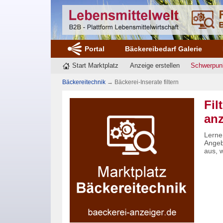
Portal
Bäckereibedarf Galerie
Start Marktplatz
Anzeige erstellen
Schwerpun
Bäckereitechnik
→
Bäckerei-Inserate filtern
Fil
anz
Lerne 
Angebo
aus, w