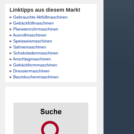
Linktipps aus diesem Markt
Gebrauchte Abfüllmaschinen
Gebäckfüllmaschinen
Planetenrührmaschinen
Ausrollmaschinen
Speiseeismaschinen
Sahnemaschinen
Schokoladenmaschinen
Anschlagmaschinen
Gebäckformmaschinen
Dressiermaschinen
Baumkuchenmaschinen