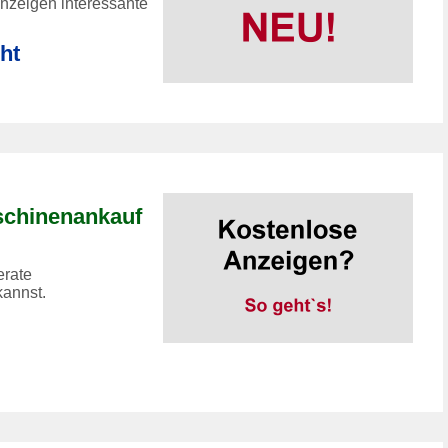
Anzeigen interessante
ht
schinenankauf
erate
annst.