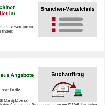
chinen
ller
im
smittelwelt, um für
 finden:
 neue Angebote
bote für die
lf Marktplätze der
 dir das System eine Benachrichtigung per E-Mail, kostenlos!