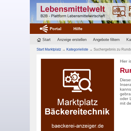
Portal
Hilfe
Start
Anzeige erstellen
Angebote filtern
Ka
Start Marktplatz
→
Kategorieliste
→
Suchergebnis zu Rundw
Hier 
Ru
Diese
Inser
kanns
gebra
oder 
mit d