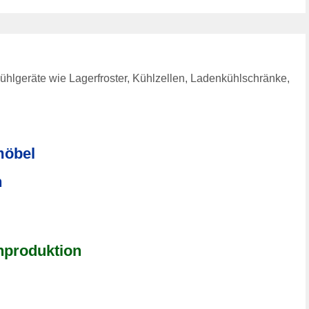
hlgeräte wie Lagerfroster, Kühlzellen, Ladenkühlschränke,
möbel
n
nproduktion