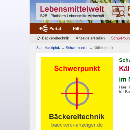
Portal
Hilfe
Bäckereitechnik
Anzeige erstellen
Schwerpun
Start Marktplatz
→
Schwerpunkte
→
Kältetechnik
Sch
Käl
im 
Hier:
für B